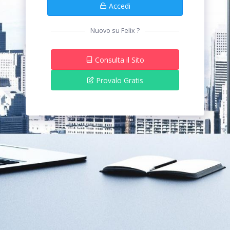
Accedi
Nuovo su Felix ?
Consulta il Sito
Provalo Gratis